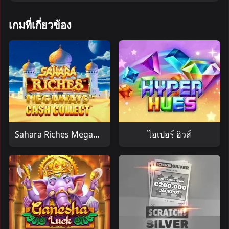
เกมที่เกี่ยวข้อง
Sahara Riches MegaWays_ Cash Collect™
ไฮเปอร์ ฮิวส์