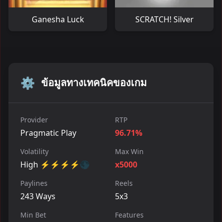
Ganesha Luck
SCRATCH! Silver
⚙️
ข้อมูลทางเทคนิคของเกม
Provider
RTP
Pragmatic Play
96.71%
Volatility
Max Win
High ⚡⚡⚡⚡🌑
x5000
Paylines
Reels
243 Ways
5x3
Min Bet
Features