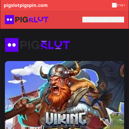
pigslotpigspin.com
ภาษา
เข้าสู่ระบบ
สมัครสมาชิก