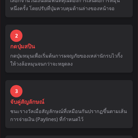
เลือกจำนวนเงินเดิมพันที่คุณต้องการเล่นต่อการหมุน
หนึ่งครั้ง โดยปรับที่ปุ่มควบคุมด้านล่างของหน้าจอ
2
กดปุ่มสปิน
กดปุ่มหมุนเพื่อเริ่มต้นการผจญภัยของเหล่านักรบไวกิ้ง
ให้วงล้อหมุนจนกว่าจะหยุดลง
3
จับคู่สัญลักษณ์
ชนะรางวัลเมื่อสัญลักษณ์ที่เหมือนกันปรากฏขึ้นตามเส้น
การจ่ายเงิน (Paylines) ที่กำหนดไว้