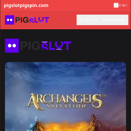
pigslotpigspin.com
ภาษา
เข้าสู่ระบบ
สมัครสมาชิก