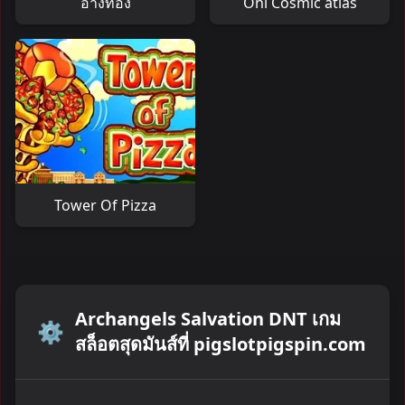
อ่างทอง
Oni Cosmic atlas
Tower Of Pizza
Archangels Salvation DNT เกม
⚙️
สล็อตสุดมันส์ที่ pigslotpigspin.com