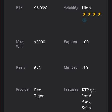
RTP
Volatility
96.99%
High
⚡⚡⚡⚡
🌑
Max
Paylines
x2000
100
Win
Reels
Min Bet
6x5
৳10
Provider
Features
Red
RTP สูง,
Tiger
ไวลด์
ซ้อน,
รีลไว